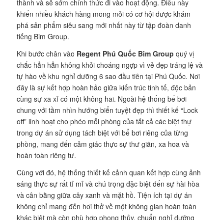
thành và sẽ sớm chính thức đi vào hoạt động. Điều này
khiến nhiều khách hàng mong mỏi có cơ hội được khám
phá sản phẩm siêu sang mới nhất này từ tập đoàn danh
tiếng Bim Group.
Khi bước chân vào
Regent Phú Quốc Bim Group
quý vị
chắc hẳn hẳn không khỏi choáng ngợp vì vẻ đẹp tráng lệ và
tự hào về khu nghỉ dưỡng 6 sao đầu tiên tại Phú Quốc. Nơi
đây là sự kết hợp hoàn hảo giữa kiến trúc tinh tế, độc bản
cùng sự xa xỉ có một không hai. Ngoài hệ thống bể bơi
chung với tầm nhìn hướng biển tuyệt đẹp thì thiết kế “Lock
off” linh hoạt cho phéo mỗi phòng của tất cả các biệt thự
trong dự án sử dụng tách biệt với bể bơi riêng của từng
phòng, mang đến cảm giác thực sự thư giãn, xa hoa và
hoàn toàn riêng tư.
Cùng với đó, hệ thống thiết kế cảnh quan kết hợp cùng ảnh
sáng thực sự rất tỉ mỉ và chú trọng đặc biệt đến sự hài hòa
và cân bằng giữa cây xanh và mặt hồ. Tiện ích tại dự án
không chỉ mang đến hơi thở về một không gian hoàn toàn
khác biệt mà còn phù hợp phong thủy, chuẩn nghỉ dưỡng