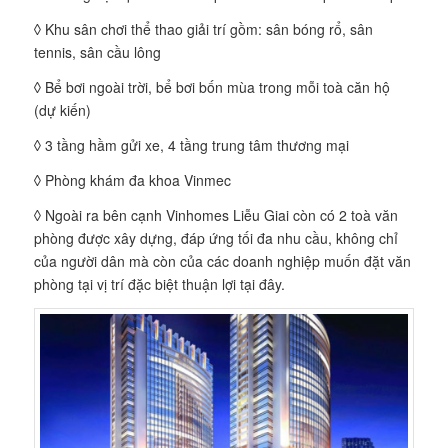
◊ Khu sân chơi thể thao giải trí gồm: sân bóng rổ, sân
tennis, sân cầu lông
◊ Bể bơi ngoài trời, bể bơi bốn mùa trong mỗi toà căn hộ
(dự kiến)
◊ 3 tầng hầm gửi xe, 4 tầng trung tâm thương mại
◊ Phòng khám đa khoa Vinmec
◊ Ngoài ra bên cạnh Vinhomes Liễu Giai còn có 2 toà văn
phòng được xây dựng, đáp ứng tối đa nhu cầu, không chỉ
của người dân mà còn của các doanh nghiệp muốn đặt văn
phòng tại vị trí đặc biệt thuận lợi tại đây.