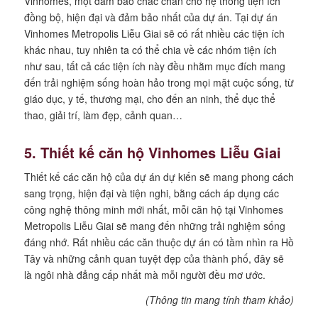
Vinhomes, một đảm bảo chắc chắn cho hệ thống tiện ích
đồng bộ, hiện đại và đảm bảo nhất của dự án. Tại dự án
Vinhomes Metropolis Liễu Giai sẽ có rất nhiều các tiện ích
khác nhau, tuy nhiên ta có thể chia về các nhóm tiện ích
như sau, tất cả các tiện ích này đều nhằm mục đích mang
đến trải nghiệm sống hoàn hảo trong mọi mặt cuộc sống, từ
giáo dục, y tế, thương mại, cho đến an ninh, thể dục thể
thao, giải trí, làm đẹp, cảnh quan…
5.
Thiết kế căn hộ Vinhomes Liễu Giai
Thiết kế các căn hộ của dự án dự kiến sẽ mang phong cách
sang trọng, hiện đại và tiện nghi, bằng cách áp dụng các
công nghệ thông minh mới nhất, mỗi căn hộ tại Vinhomes
Metropolis Liễu Giai sẽ mang đến những trải nghiệm sống
đáng nhớ. Rất nhiều các căn thuộc dự án có tầm nhìn ra Hồ
Tây và những cảnh quan tuyệt đẹp của thành phố, đây sẽ
là ngôi nhà đẳng cấp nhất mà mỗi người đều mơ ước.
(Thông tin mang tính tham khảo)