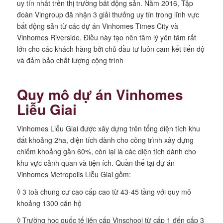
uy tín nhất trên thị trường bất động sản. Năm 2016, Tập
đoàn Vingroup đã nhận 3 giải thưởng uy tín trong lĩnh vực
bất động sản từ các dự án Vinhomes Times City và
Vinhomes Riverside. Điều này tạo nên tâm lý yên tâm rất
lớn cho các khách hàng bởi chủ đầu tư luôn cam kết tiến độ
và đảm bảo chất lượng cộng trình
Quy mô dự án
Vinhomes
Liễu Giai
Vinhomes Liễu Giai được xây dựng trên tổng diện tích khu
đất khoảng 2ha, diện tích dành cho công trình xây dựng
chiếm khoảng gần 60%, còn lại là các diện tích dành cho
khu vực cảnh quan và tiện ích. Quần thể tại dự án
Vinhomes Metropolis Liễu Giai gồm:
◊ 3 toà chung cư cao cấp cao từ 43-45 tầng với quy mô
khoảng 1300 căn hộ
◊ Trường học quốc tế liên cấp Vinschool từ cấp 1 đến cấp 3